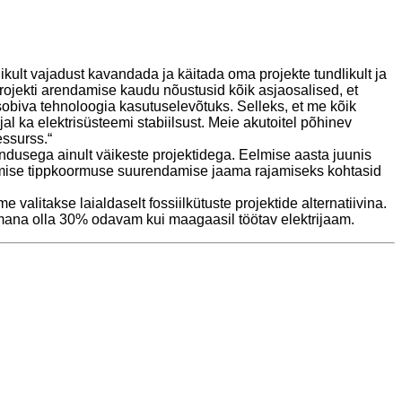
ult vajadust kavandada ja käitada oma projekte tundlikult ja
jekti arendamise kaudu nõustusid kõik asjaosalised, et
sobiva tehnoloogia kasutuselevõtuks. Selleks, et me kõik
 ka elektrisüsteemi stabiilsust. Meie akutoitel põhinev
ssurss.“
hendusega ainult väikeste projektidega. Eelmise aasta juunis
tmise tippkoormuse suurendamise jaama rajamiseks kohtasid
 valitakse laialdaselt fossiilkütuste projektide alternatiivina.
aamana olla 30% odavam kui maagaasil töötav elektrijaam.