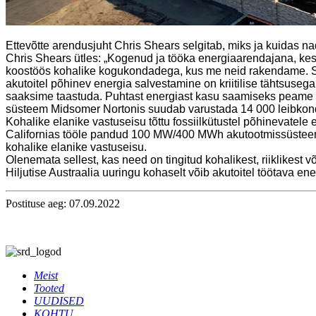
Ettevõtte arendusjuht Chris Shears selgitab, miks ja kuidas nad
Chris Shears ütles: „Kogenud ja tööka energiaarendajana, kes 
koostöös kohalike kogukondadega, kus me neid rakendame. Su
akutoitel põhinev energia salvestamine on kriitilise tähtsuse
saaksime taastuda. Puhtast energiast kasu saamiseks peame su
süsteem Midsomer Nortonis suudab varustada 14 000 leibkonda 
Kohalike elanike vastuseisu tõttu fossiilkütustel põhinevatele 
Californias tööle pandud 100 MW/400 MWh akutootmissüsteem 
kohalike elanike vastuseisu.
Olenemata sellest, kas need on tingitud kohalikest, riiklikest v
Hiljutise Austraalia uuringu kohaselt võib akutoitel töötava 
Postituse aeg: 07.09.2022
Meist
Tooted
UUDISED
KOHTU