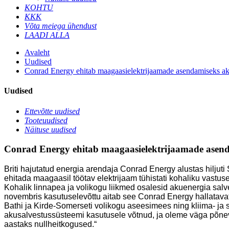
KOHTU
KKK
Võta meiega ühendust
LAADI ALLA
Avaleht
Uudised
Conrad Energy ehitab maagaasielektrijaamade asendamiseks aku
Uudised
Ettevõtte uudised
Tooteuudised
Näituse uudised
Conrad Energy ehitab maagaasielektrijaamade asenda
Briti hajutatud energia arendaja Conrad Energy alustas hilju
ehitada maagaasil töötav elektrijaam tühistati kohaliku vastuse
Kohalik linnapea ja volikogu liikmed osalesid akuenergia sal
novembris kasutuselevõttu aitab see Conrad Energy hallatava
Bathi ja Kirde-Somerseti volikogu aseesimees ning kliima- ja s
akusalvestussüsteemi kasutusele võtnud, ja oleme väga põnevil
aastaks nullheitkogused.“