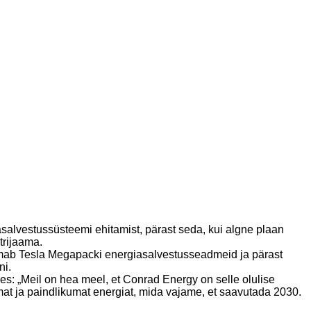
salvestussüsteemi ehitamist, pärast seda, kui algne plaan
trijaama.
õlmab Tesla Megapacki energiasalvestusseadmeid ja pärast
ni.
les: „Meil on hea meel, et Conrad Energy on selle olulise
emat ja paindlikumat energiat, mida vajame, et saavutada 2030.