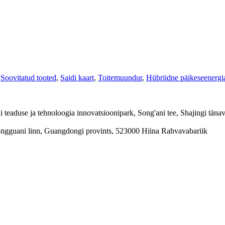
Soovitatud tooted
,
Saidi kaart
,
Toitemuundur
,
Hübriidne päikeseenergia
teaduse ja tehnoloogia innovatsioonipark, Song'ani tee, Shajingi tän
ngguani linn, Guangdongi provints, 523000 Hiina Rahvavabariik