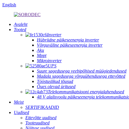
English
Avaleht
Tooted
Inverter
Hübriidne päikeseenergia inverter
Võrguväline päikeseenergia inverter
Aku
Mppt
Mikroinverter
UPS
Suure sagedusega veebipõhised müügiedendused
Madala sagedusega võrguühendusega ettevõtted
Tööstuslikud tõusud
Õues olevad üritused
Telekommunikatsiooni energialahendused
48 V alalisvoolu päikeseenergia telekommunikatsi
Meist
SERTIFIKAADID
Uudised
Ettevõtte uudised
Tooteuudised
Näituse uudised