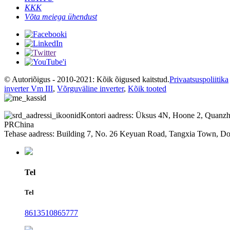
KKK
Võta meiega ühendust
© Autoriõigus - 2010-2021: Kõik õigused kaitstud.
Privaatsuspoliitika
inverter Vm III
,
Võrguväline inverter
,
Kõik tooted
Kontori aadress: Üksus 4N, Hoone 2, Quanzhi 
PRChina
Tehase aadress: Building 7, No. 26 Keyuan Road, Tangxia Town, Do
Tel
Tel
8613510865777