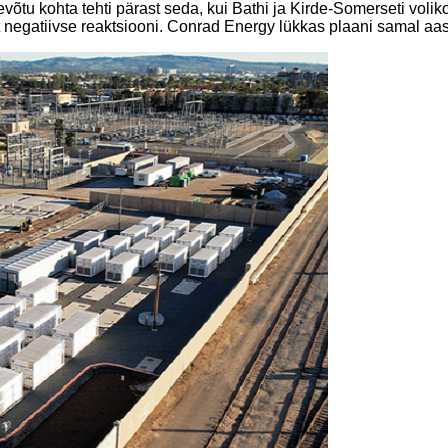
õtu kohta tehti pärast seda, kui Bathi ja Kirde-Somerseti voli
 negatiivse reaktsiooni. Conrad Energy lükkas plaani samal aasta