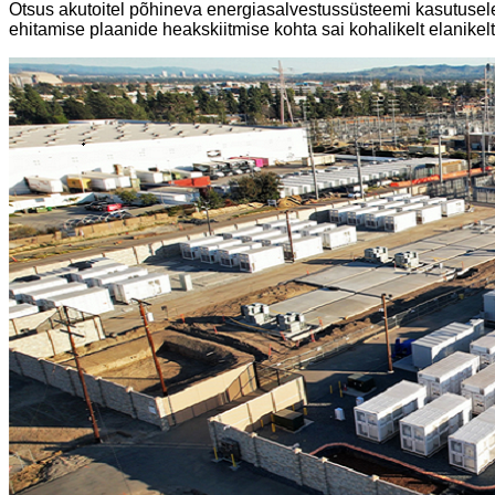
Otsus akutoitel põhineva energiasalvestussüsteemi kasutuselev
ehitamise plaanide heakskiitmise kohta sai kohalikelt elanikelt