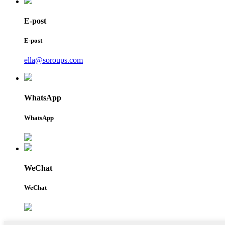
E-post
E-post
ella@soroups.com
WhatsApp
WhatsApp
WeChat
WeChat