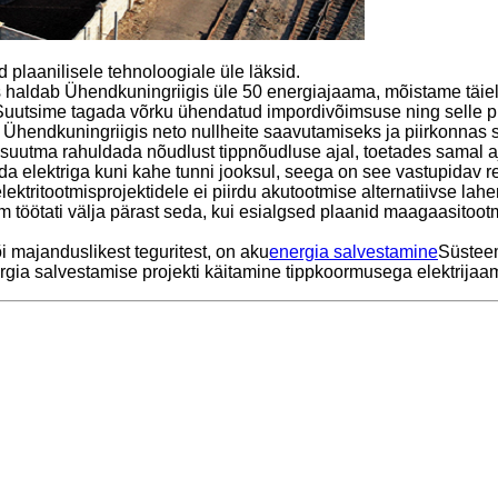
 plaanilisele tehnoloogiale üle läksid.
haldab Ühendkuningriigis üle 50 energiajaama, mõistame täielik
utsime tagada võrku ühendatud impordivõimsuse ning selle pro
ga Ühendkuningriigis neto nullheite saavutamiseks ja piirkonnas 
utma rahuldada nõudlust tippnõudluse ajal, toetades samal ajal
elektriga kuni kahe tunni jooksul, seega on see vastupidav re
elektritootmisprojektidele ei piirdu akutootmise alternatiivse la
töötati välja pärast seda, kui esialgsed plaanid maagaasitoo
õi majanduslikest teguritest, on aku
energia salvestamine
Süsteeme
energia salvestamise projekti käitamine tippkoormusega elektrij