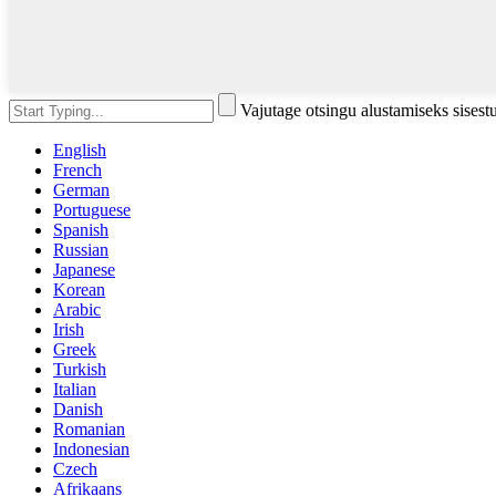
Vajutage otsingu alustamiseks sises
English
French
German
Portuguese
Spanish
Russian
Japanese
Korean
Arabic
Irish
Greek
Turkish
Italian
Danish
Romanian
Indonesian
Czech
Afrikaans