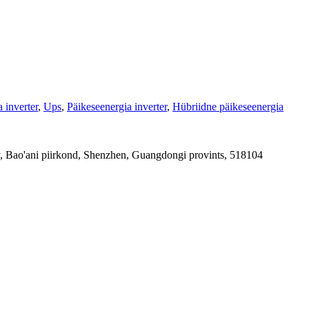
 inverter
,
Ups
,
Päikeseenergia inverter
,
Hübriidne päikeseenergia
av, Bao'ani piirkond, Shenzhen, Guangdongi provints, 518104