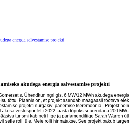
dega energia salvestamise projekti
miseks akudega energia salvestamise projekti
ti Somersetis, Ühendkuningriigis, 6 MW/12 MWh akudega energia
isu tõttu. Plaanis on, et projekt asendab maagaasil töötava elek
vestamise projekti nurgakivi panemise tseremoonial. Projekt h
t akusalvestusportfelli 2022. aasta lõpuks suurendada 200 MW-
äästva turismi kabineti liige ja parlamendiliige Sarah Warren üt
 selle rolli üle. Meie rolli hinnatakse. See projekt pakub targ