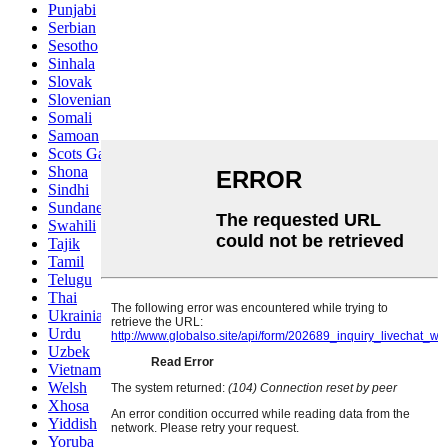
Punjabi
Serbian
Sesotho
Sinhala
Slovak
Slovenian
Somali
Samoan
Scots Gaelic
Shona
Sindhi
Sundanese
Swahili
Tajik
Tamil
Telugu
Thai
Ukrainian
Urdu
Uzbek
Vietnamese
Welsh
Xhosa
Yiddish
Yoruba