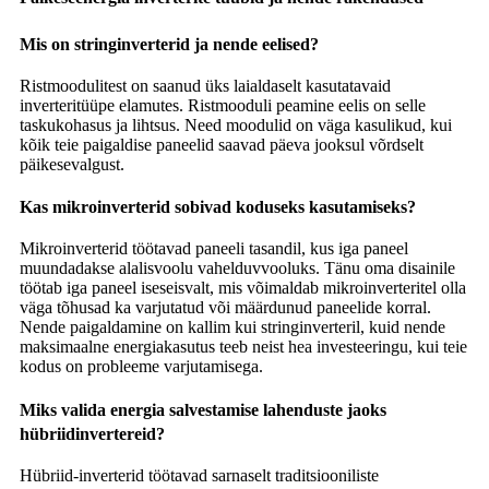
Mis on stringinverterid ja nende eelised?
Ristmoodulitest on saanud üks laialdaselt kasutatavaid
inverteritüüpe elamutes. Ristmooduli peamine eelis on selle
taskukohasus ja lihtsus. Need moodulid on väga kasulikud, kui
kõik teie paigaldise paneelid saavad päeva jooksul võrdselt
päikesevalgust.
Kas mikroinverterid sobivad koduseks kasutamiseks?
Mikroinverterid töötavad paneeli tasandil, kus iga paneel
muundadakse alalisvoolu vahelduvvooluks. Tänu oma disainile
töötab iga paneel iseseisvalt, mis võimaldab mikroinverteritel olla
väga tõhusad ka varjutatud või määrdunud paneelide korral.
Nende paigaldamine on kallim kui stringinverteril, kuid nende
maksimaalne energiakasutus teeb neist hea investeeringu, kui teie
kodus on probleeme varjutamisega.
Miks valida energia salvestamise lahenduste jaoks
hübriidinvertereid?
Hübriid-inverterid töötavad sarnaselt traditsiooniliste