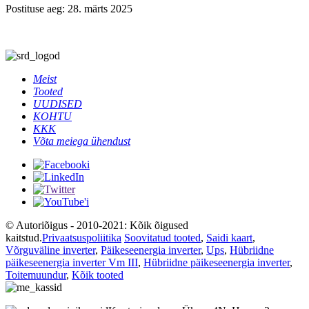
Postituse aeg: 28. märts 2025
Meist
Tooted
UUDISED
KOHTU
KKK
Võta meiega ühendust
© Autoriõigus - 2010-2021: Kõik õigused
kaitstud.
Privaatsuspoliitika
Soovitatud tooted
,
Saidi kaart
,
Võrguväline inverter
,
Päikeseenergia inverter
,
Ups
,
Hübriidne
päikeseenergia inverter Vm III
,
Hübriidne päikeseenergia inverter
,
Toitemuundur
,
Kõik tooted