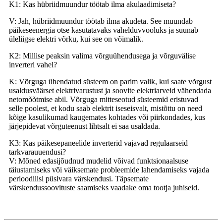
K1: Kas hübriidmuundur töötab ilma akulaadimiseta?
V: Jah, hübriidmuundur töötab ilma akudeta. See muundab
päikeseenergia otse kasutatavaks vahelduvvooluks ja suunab
üleliigse elektri võrku, kui see on võimalik.
K2: Millise peaksin valima võrguühendusega ja võrguvälise
inverteri vahel?
K: Võrguga ühendatud süsteem on parim valik, kui saate võrgust
usaldusväärset elektrivarustust ja soovite elektriarveid vähendada
netomõõtmise abil. Võrguga mitteseotud süsteemid eristuvad
selle poolest, et kodu saab elektrit iseseisvalt, mistõttu on need
kõige kasulikumad kaugemates kohtades või piirkondades, kus
järjepidevat võrguteenust lihtsalt ei saa usaldada.
K3: Kas päikesepaneelide inverterid vajavad regulaarseid
tarkvarauuendusi?
V: Mõned edasijõudnud mudelid võivad funktsionaalsuse
täiustamiseks või väiksemate probleemide lahendamiseks vajada
perioodilisi püsivara värskendusi. Täpsemate
värskendussoovituste saamiseks vaadake oma tootja juhiseid.