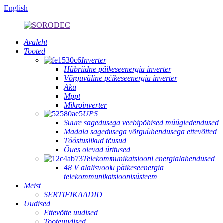
English
Avaleht
Tooted
Inverter
Hübriidne päikeseenergia inverter
Võrguväline päikeseenergia inverter
Aku
Mppt
Mikroinverter
UPS
Suure sagedusega veebipõhised müügiedendused
Madala sagedusega võrguühendusega ettevõtted
Tööstuslikud tõusud
Õues olevad üritused
Telekommunikatsiooni energialahendused
48 V alalisvoolu päikeseenergia
telekommunikatsioonisüsteem
Meist
SERTIFIKAADID
Uudised
Ettevõtte uudised
Tooteuudised