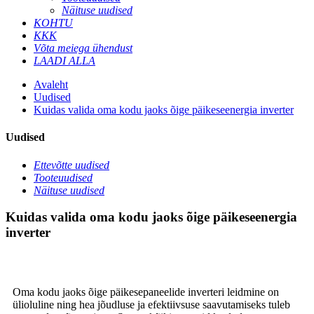
Näituse uudised
KOHTU
KKK
Võta meiega ühendust
LAADI ALLA
Avaleht
Uudised
Kuidas valida oma kodu jaoks õige päikeseenergia inverter
Uudised
Ettevõtte uudised
Tooteuudised
Näituse uudised
Kuidas valida oma kodu jaoks õige päikeseenergia
inverter
Oma kodu jaoks õige päikesepaneelide inverteri leidmine on
ülioluline ning hea jõudluse ja efektiivsuse saavutamiseks tuleb