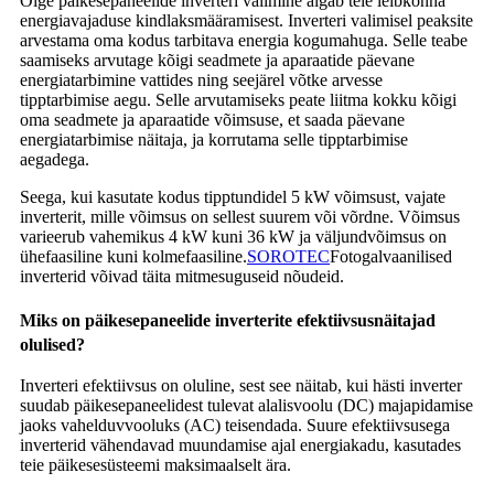
Õige päikesepaneelide inverteri valimine algab teie leibkonna
energiavajaduse kindlaksmääramisest. Inverteri valimisel peaksite
arvestama oma kodus tarbitava energia kogumahuga. Selle teabe
saamiseks arvutage kõigi seadmete ja aparaatide päevane
energiatarbimine vattides ning seejärel võtke arvesse
tipptarbimise aegu. Selle arvutamiseks peate liitma kokku kõigi
oma seadmete ja aparaatide võimsuse, et saada päevane
energiatarbimise näitaja, ja korrutama selle tipptarbimise
aegadega.
Seega, kui kasutate kodus tipptundidel 5 kW võimsust, vajate
inverterit, mille võimsus on sellest suurem või võrdne. Võimsus
varieerub vahemikus 4 kW kuni 36 kW ja väljundvõimsus on
ühefaasiline kuni kolmefaasiline.
SOROTEC
Fotogalvaanilised
inverterid võivad täita mitmesuguseid nõudeid.
Miks on päikesepaneelide inverterite efektiivsusnäitajad
olulised?
Inverteri efektiivsus on oluline, sest see näitab, kui hästi inverter
suudab päikesepaneelidest tulevat alalisvoolu (DC) majapidamise
jaoks vahelduvvooluks (AC) teisendada. Suure efektiivsusega
inverterid vähendavad muundamise ajal energiakadu, kasutades
teie päikesesüsteemi maksimaalselt ära.