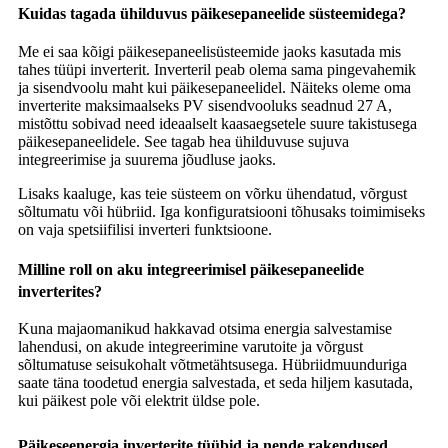
Kuidas tagada ühilduvus päikesepaneelide süsteemidega?
Me ei saa kõigi päikesepaneelisüsteemide jaoks kasutada mis
tahes tüüpi inverterit. Inverteril peab olema sama pingevahemik
ja sisendvoolu maht kui päikesepaneelidel. Näiteks oleme oma
inverterite maksimaalseks PV sisendvooluks seadnud 27 A,
mistõttu sobivad need ideaalselt kaasaegsetele suure takistusega
päikesepaneelidele. See tagab hea ühilduvuse sujuva
integreerimise ja suurema jõudluse jaoks.
Lisaks kaaluge, kas teie süsteem on võrku ühendatud, võrgust
sõltumatu või hübriid. Iga konfiguratsiooni tõhusaks toimimiseks
on vaja spetsiifilisi inverteri funktsioone.
Milline roll on aku integreerimisel päikesepaneelide
inverterites?
Kuna majaomanikud hakkavad otsima energia salvestamise
lahendusi, on akude integreerimine varutoite ja võrgust
sõltumatuse seisukohalt võtmetähtsusega. Hübriidmuunduriga
saate täna toodetud energia salvestada, et seda hiljem kasutada,
kui päikest pole või elektrit üldse pole.
Päikeseenergia inverterite tüübid ja nende rakendused