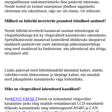
energiatõhususe maksimeerimiseks ilma pankrotti minemata.
Nende tooted on loodud suurepärase jõudluse tagamiseks
olenemata teie rakendusest, olgu see siis elamu- või ärihoone.
Millised on hübriid-inverterite peamised tehnilised andmed?
Nende hübriid-inverterid kasutavad uusimat tehnoloogiat nii
võrguühendusega kui ka võrguväliselt kasutatavates rakendustes.
Spetsifikatsioonid muudavad kontrollerid ühilduvaks tänapäeval
laialdaselt saadaolevate suure takistusega päikesepaneelidega
ning need sisaldavad ka funktsioone, mis pikendavad aku tööiga
ekvalaiseri abil.
Lisaks pakuvad need hübriidmudelid täiustatud kaitset, näiteks
vahelduvvoolu ülekoormuse ja ülepinge kaitset, mis muudab
need pikaajaliseks kasutamiseks väga töökindlaks.
Miks on võrguvälised lahendused kasulikud?
See
REVO VM III-T
Seeria on kohandatud võrguvälise
kasutamise jaoks ning sisaldab eemaldatavaid LCD-mooduleid
hõlpsaks kasutamiseks ning mitmesuguseid RS485 ja CAN