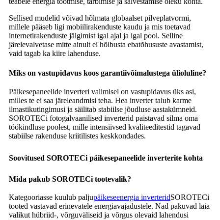
teabele energia tootmise, tarbimise ja salvestamise oleku kohta.
Sellised mudelid võivad hõlmata globaalset pilveplatvormi,
millele pääseb ligi mobiilirakenduste kaudu ja mis toetavad
internetirakenduste jälgimist igal ajal ja igal pool. Selline
järelevalvetase mitte ainult ei hõlbusta ebatõhususte avastamist,
vaid tagab ka kiire lahenduse.
Miks on vastupidavus koos garantiivõimalustega ülioluline?
Päikesepaneelide inverteri valimisel on vastupidavus üks asi,
milles te ei saa järeleandmisi teha. Hea inverter talub karme
ilmastikutingimusi ja säilitab stabiilse jõudluse aastakümneid.
SOROTECi fotogalvaanilised inverterid paistavad silma oma
töökindluse poolest, mille intensiivsed kvaliteeditestid tagavad
stabiilse rakenduse kriitilistes keskkondades.
Soovitused SOROTECi päikesepaneelide inverterite kohta
Mida pakub SOROTECi tootevalik?
Kategooriasse kuulub palju
päikeseenergia inverterid
SOROTECi
tooted vastavad erinevatele energiavajadustele. Nad pakuvad laia
valikut hübriid-, võrguväliseid ja võrgus olevaid lahendusi