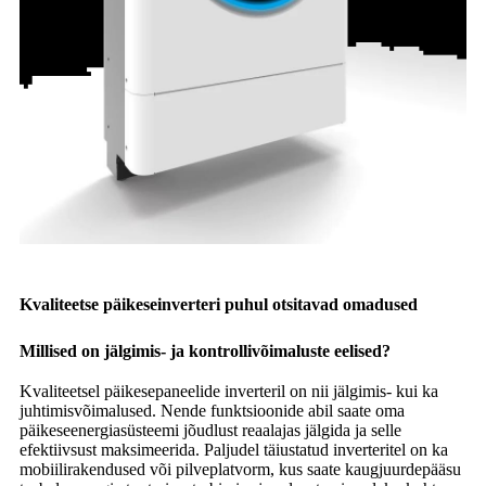
Kvaliteetse päikeseinverteri puhul otsitavad omadused
Millised on jälgimis- ja kontrollivõimaluste eelised?
Kvaliteetsel päikesepaneelide inverteril on nii jälgimis- kui ka
juhtimisvõimalused. Nende funktsioonide abil saate oma
päikeseenergiasüsteemi jõudlust reaalajas jälgida ja selle
efektiivsust maksimeerida. Paljudel täiustatud inverteritel on ka
mobiilirakendused või pilveplatvorm, kus saate kaugjuurdepääsu