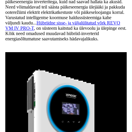
päikeseenergia inverteritega, kuid nad saavad hallata ka akusid.
Need võimaldavad teil säästa päikeseenergia ülejääki ja pakkuda
ooterežiimi elektrit elektrikatkestuste või päikeseloojangu korral.
Varustatud intelligentse koormuse haldussüsteemiga kahe
väljundi kaudu...
Hübriidne sisse- ja väljalülitatud võrk REVO
VM IV PRO-T
, on süsteem kaitstud ka ülevoolu ja ülepinge eest.
Kõik need omadused muudavad hübriid-inverterid
energiasõltumatuse saavutamiseks hädavajalikuks.