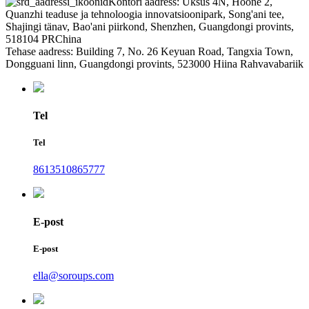
Kontori aadress: Üksus 4N, Hoone 2,
Quanzhi teaduse ja tehnoloogia innovatsioonipark, Song'ani tee,
Shajingi tänav, Bao'ani piirkond, Shenzhen, Guangdongi provints,
518104 PRChina
Tehase aadress: Building 7, No. 26 Keyuan Road, Tangxia Town,
Dongguani linn, Guangdongi provints, 523000 Hiina Rahvavabariik
Tel
Tel
8613510865777
E-post
E-post
ella@soroups.com