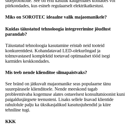
sideprotokolle. See on eriti kasulik kaugemates kohtades või
piirkondades, kus esineb regulaarselt elektrikatkestusi.
Miks on SOROTEC ideaalne valik majaomanikele?
Kuidas täiustatud tehnoloogia integreerimine jõudlust
parandab?
Täiustatud tehnoloogia kasutamine eristab neid tooteid
konkurentidest. Kohandatavad LED-olekurõngad ja
tolmuvastased komplektid toetavad optimaalset tööd isegi
karmides keskkondades.
Mis teeb nende klienditoe silmapaistvaks?
See bränd on jätkuvalt majaomanike seas populaarne tänu
suurepärasele klienditoele. Nende meeskond tagab
probleemivaba kogemuse alates ostueelsest konsultatsioonist kuni
paigaldusjärgsete teenusteni. Lisaks sellele lisavad klientide
rahulolule palju ka üksikasjalikud kasutusjuhendid ja kiire
tehniline tugi.
KKK